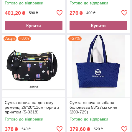
Готово до відправки
Готово до відправки
401,20
276
₴
₴
590 ₴
400 ₴
Купити
Купити
Акція
–30%
–27%
Сумка жіноча на довгому
Сумка жіноча стьобана
ременці 26*20*11см чорна з
болоньєва 53*27см синя
принтом (5-0318)
(200-729)
Готово до відправки
Готово до відправки
378
379,60
₴
₴
540 ₴
520 ₴