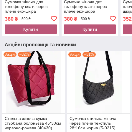
Сумочка жіноча для
Сумочка жіноча для
Сумк
телефону клатч через
телефону клатч через
плеч
плече еко-шкіра
плече еко-шкіра
шкір
18*15*6см світло-зелена
18*15*6см світло-рожева
380
380
352
₴
₴
500 ₴
500 ₴
(5-0182)
(5-0181)
Купити
Купити
Акційні пропозиції та новинки
Акція
–32%
Акція
–31%
Стильна жіноча сумка
Сумочка стильна жіноча
стьобана болоньєва 45*30см
через плече текстиль
червоно-рожева (40430)
28*16см чорна (5-0215)