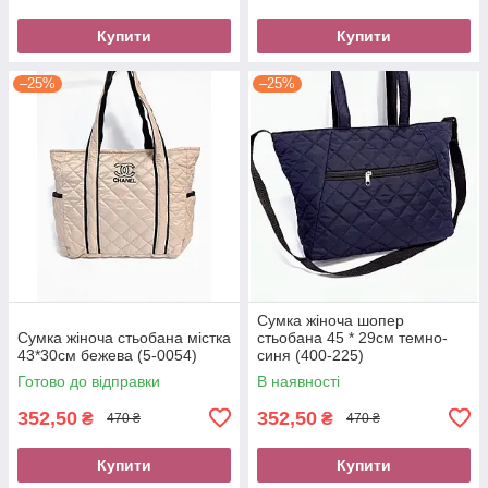
Купити
Купити
–25%
–25%
Сумка жіноча шопер
Сумка жіноча стьобана містка
стьобана 45 * 29см темно-
43*30см бежева (5-0054)
синя (400-225)
Готово до відправки
В наявності
352,50
352,50
₴
₴
470 ₴
470 ₴
Купити
Купити