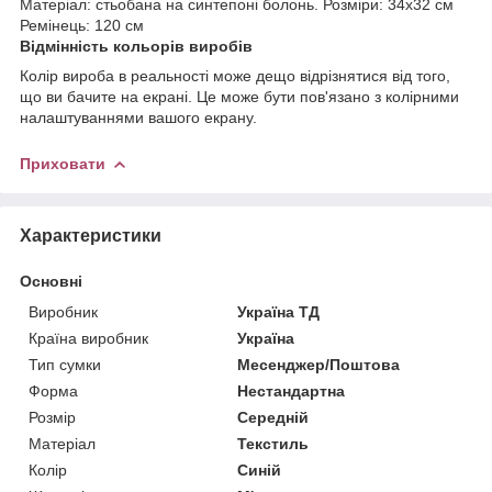
Матеріал: стьобана на синтепоні болонь. Розміри: 34х32 см
Ремінець: 120 см
Відмінність кольорів виробів
Колір вироба в реальності може дещо відрізнятися від того,
що ви бачите на екрані. Це може бути пов'язано з колірними
налаштуваннями вашого екрану.
Приховати
Характеристики
Основні
Виробник
Україна ТД
Країна виробник
Україна
Тип сумки
Месенджер/Поштова
Форма
Нестандартна
Розмір
Середній
Матеріал
Текстиль
Колір
Синій