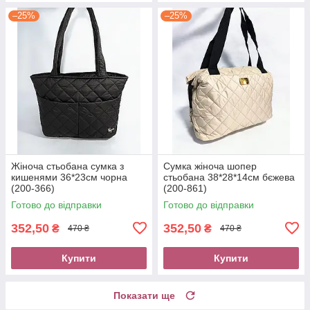
–25%
–25%
Жіноча стьобана сумка з
Сумка жіноча шопер
кишенями 36*23см чорна
стьобана 38*28*14см бєжева
(200-366)
(200-861)
Готово до відправки
Готово до відправки
352,50
352,50
₴
₴
470 ₴
470 ₴
Купити
Купити
Показати ще