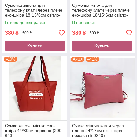
Сумочка жіноча для
Сумочка жіноча для
телефону клатч через плече
телефону клатч через плече
еко-шкіра 18*15*6см світло-
еко-шкіра 18*15*6см світло-
рожева (5-0181)
зелена (5-0182)
Готово до відправки
В наявності
380
380
₴
₴
500 ₴
500 ₴
Купити
Купити
–10%
Акція
–41%
Сумка жіноча міська еко-
Сумка жіноча клатч через
шкіра 44*30см червона (200-
плече 24*17см еко-шкіра
643)
рожева (5-0249)