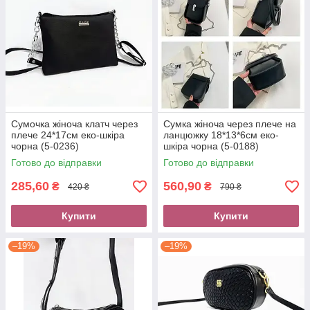
Сумочка жіноча клатч через
Сумка жіноча через плече на
плече 24*17см еко-шкіра
ланцюжку 18*13*6см еко-
чорна (5-0236)
шкіра чорна (5-0188)
Готово до відправки
Готово до відправки
285,60
560,90
₴
₴
420 ₴
790 ₴
Купити
Купити
–19%
–19%