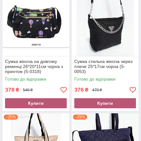
Сумка жіноча на довгому
Сумка стильна жіноча через
ременці 26*20*11см чорна з
плече 25*17см чорна (5-
принтом (5-0318)
0053)
Готово до відправки
Готово до відправки
378
376
₴
₴
540 ₴
470 ₴
Купити
Купити
–25%
–25%