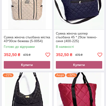
Сумка жіноча шопер
Сумка жіноча стьобана містка
стьобана 45 * 29см темно-
43*30см бежева (5-0054)
синя (400-225)
Готово до відправки
В наявності
352,50
352,50
₴
₴
470 ₴
470 ₴
Купити
Купити
–21%
Акція
–32%