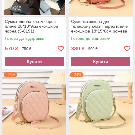
Сумка жіноча клатч через
Сумочка жіноча для
плече 28*13*9см еко-шкіра
телефону клатч через плече
чорна (5-0191)
еко-шкіра 18*15*6см рожева
(5-0180)
Готово до відправки
Готово до відправки
570
380
₴
₴
750 ₴
500 ₴
Купити
Купити
–24%
–24%