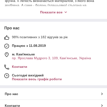
зручна. Її легкість визначається матеріалом, з якого вона
зроблена. А саме - болонь (плащьовка) стьогана на
синтепоні.
Показати все
Це легкий матеріал гарно переться у машинці, швідко
висихає.
Жіночі стьобані сумки мають велике різномаїття:
Про нас
Жіноча сумка з двома ручками
98% позитивних з 182 відгуків за рік
Жіноча сумка через плече
Жіноча сумка-саквояж
Працює з 11.08.2019
Жіноча сумка на кожен день
м. Кам'янське
Невелика дорожня сумка
пр. Ярослава Мудрого 3, 109, Кам'янське, Україна
Спортивна сумка
Контакти
Сумка шопер, сумка для покупок
Сьогодні вихідний
Сумка-планшет
Показати весь графік роботи
Сумка-рюкзак і т.п.
Про нас
Контакти