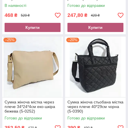
В наявності
Готово до відправки
468
247,80
₴
₴
520 ₴
420 ₴
Купити
Купити
–25%
–20%
Сумка жіноча містка через
Сумка жіноча стьобана містка
плече 34*24*4см еко-шкіра
через плече 40*29см чорна
бежева (5-0252)
(5-0390)
Готово до відправки
Готово до відправки
352,50
390
₴
₴
470 ₴
490 ₴