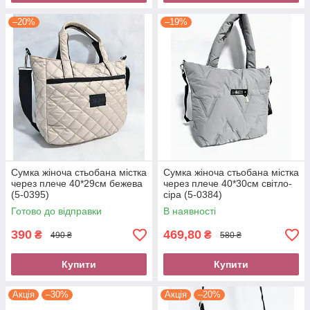
–20%
–19%
Сумка жіноча стьобана містка
Сумка жіноча стьобана містка
через плече 40*29см бежева
через плече 40*30см світло-
(5-0395)
сіра (5-0384)
Готово до відправки
В наявності
390
469,80
₴
₴
490 ₴
580 ₴
Купити
Купити
Акція
–30%
Акція
–20%