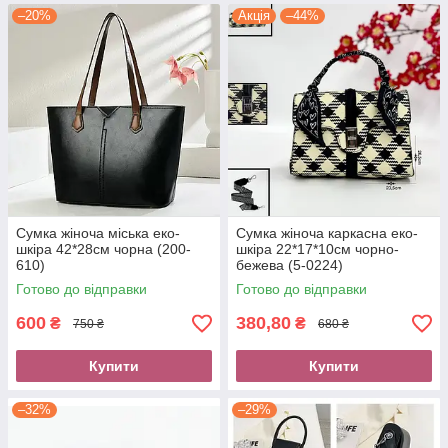
–20%
Акція
–44%
Сумка жіноча міська еко-
Сумка жіноча каркасна еко-
шкіра 42*28см чорна (200-
шкіра 22*17*10см чорно-
610)
бежева (5-0224)
Готово до відправки
Готово до відправки
600
380,80
₴
₴
750 ₴
680 ₴
Купити
Купити
–32%
–29%