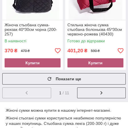
Жіноча стьобана сумка-
Стильна жіноча сумка
рюкзак 40*30см чорна (200-
стьобана болоньєва 45*30см
257)
червоно-рожева (40430)
В наявності
Готово до відправки
370
401,20
₴
₴
470 ₴
590 ₴
Купити
Купити
Показати ще
1
/ 11
Жіночі сумки можна купити в нашому інтернет-магазині.
Жіночі стьогані сумки користуються неабиякою популярністю
у наших покупниць. Стьобана сумка лекга (200-300 г) і дуже