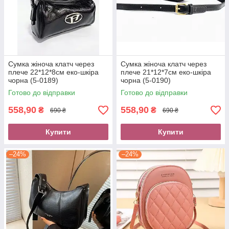
Сумка жіноча клатч через
Сумка жіноча клатч через
плече 22*12*8см еко-шкіра
плече 21*12*7см еко-шкіра
чорна (5-0189)
чорна (5-0190)
Готово до відправки
Готово до відправки
558,90
558,90
₴
₴
690 ₴
690 ₴
Купити
Купити
–24%
–24%