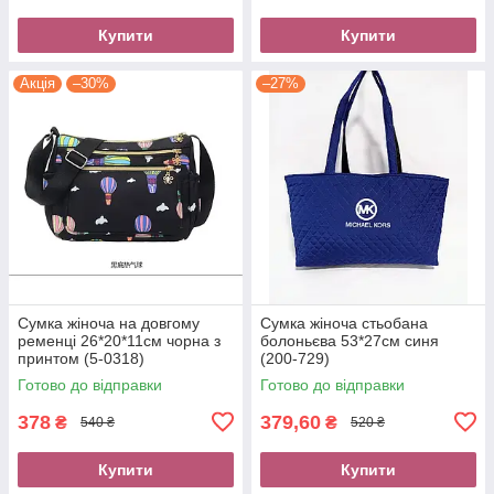
Купити
Купити
Акція
–30%
–27%
Сумка жіноча на довгому
Сумка жіноча стьобана
ременці 26*20*11см чорна з
болоньєва 53*27см синя
принтом (5-0318)
(200-729)
Готово до відправки
Готово до відправки
378
379,60
₴
₴
540 ₴
520 ₴
Купити
Купити