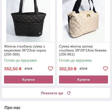
Жіноча стьобана сумка з
Сумка жіноча шопер
кишенями 36*23см чорна
стьобана 38*28*14см бєжева
(200-366)
(200-861)
Готово до відправки
Готово до відправки
352,50
352,50
₴
₴
470 ₴
470 ₴
Купити
Купити
Показати ще
Про нас