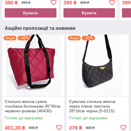
390
390
390
₴
₴
490 ₴
490 ₴
Купити
Купити
Акційні пропозиції та новинки
Акція
–32%
Акція
–31%
Стильна жіноча сумка
Сумочка стильна жіноча
стьобана болоньєва 45*30см
через плече текстиль
червоно-рожева (40430)
28*16см чорна (5-0215)
Готово до відправки
Готово до відправки
401,20
276
₴
₴
590 ₴
400 ₴