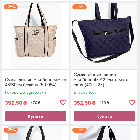
–25%
–25%
Сумка жіноча шопер
Сумка жіноча стьобана містка
стьобана 45 * 29см темно-
43*30см бежева (5-0054)
синя (400-225)
Готово до відправки
В наявності
352,50
352,50
₴
₴
470 ₴
470 ₴
Купити
Купити
–25%
–25%