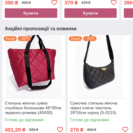
390
370
390
₴
₴
490 ₴
470 ₴
Купити
Купити
Акційні пропозиції та новинки
Акція
–32%
Акція
–31%
Стильна жіноча сумка
Сумочка стильна жіноча
стьобана болоньєва 45*30см
через плече текстиль
червоно-рожева (40430)
28*16см чорна (5-0215)
Готово до відправки
Готово до відправки
401,20
276
₴
₴
590 ₴
400 ₴