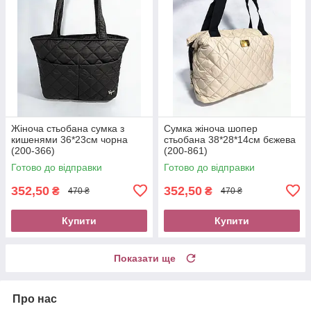
Жіноча стьобана сумка з
Сумка жіноча шопер
кишенями 36*23см чорна
стьобана 38*28*14см бєжева
(200-366)
(200-861)
Готово до відправки
Готово до відправки
352,50
352,50
₴
₴
470 ₴
470 ₴
Купити
Купити
Показати ще
Про нас