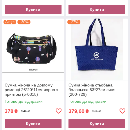
Купити
Купити
Акція
–30%
–27%
Сумка жіноча на довгому
Сумка жіноча стьобана
ременці 26*20*11см чорна з
болоньєва 53*27см синя
принтом (5-0318)
(200-729)
Готово до відправки
Готово до відправки
378
379,60
₴
₴
540 ₴
520 ₴
Купити
Купити