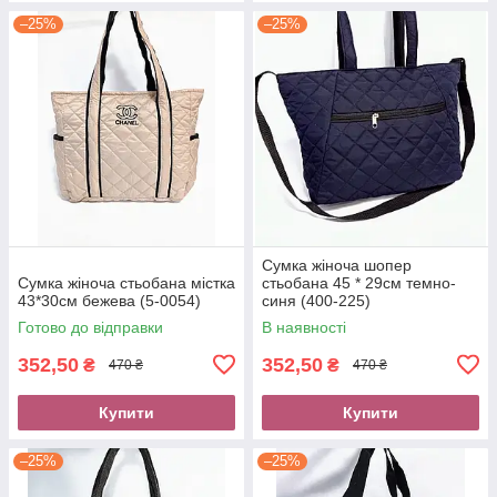
–25%
–25%
Сумка жіноча шопер
Сумка жіноча стьобана містка
стьобана 45 * 29см темно-
43*30см бежева (5-0054)
синя (400-225)
Готово до відправки
В наявності
352,50
352,50
₴
₴
470 ₴
470 ₴
Купити
Купити
–25%
–25%