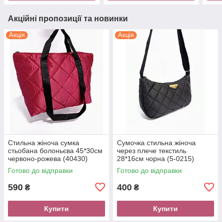
Акційні пропозиції та новинки
Акція
Акція
Стильна жіноча сумка
Сумочка стильна жіноча
стьобана болоньєва 45*30см
через плече текстиль
червоно-рожева (40430)
28*16см чорна (5-0215)
Готово до відправки
Готово до відправки
590
400
₴
₴
Купити
Купити