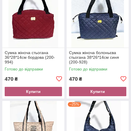
Сумка жіноча стьогана
Сумка жіноча болоньєва
36*28*14см бордова (200-
стьогана 38*26*14см синя
994)
(200-928)
Готово до відправки
Готово до відправки
470
470
₴
₴
Купити
Купити
–25%