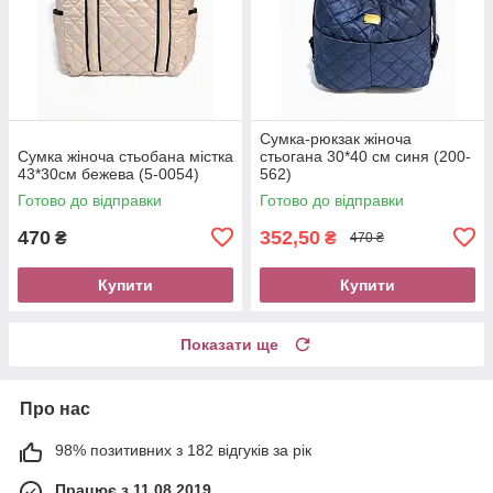
Сумка-рюкзак жіноча
Сумка жіноча стьобана містка
стьогана 30*40 см синя (200-
43*30см бежева (5-0054)
562)
Готово до відправки
Готово до відправки
470
352,50
₴
₴
470 ₴
Купити
Купити
Показати ще
Про нас
98% позитивних з 182 відгуків за рік
Працює з 11.08.2019