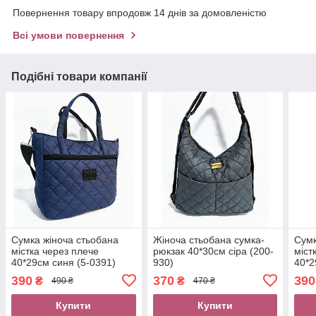
Повернення товару впродовж 14 днів за домовленістю
Всі умови повернення
Подібні товари компанії
Сумка жіноча стьобана
Жіноча стьобана сумка-
Сумк
містка через плече
рюкзак 40*30см сіра (200-
міст
40*29см синя (5-0391)
930)
40*2
390
370
390
₴
₴
490 ₴
470 ₴
Купити
Купити