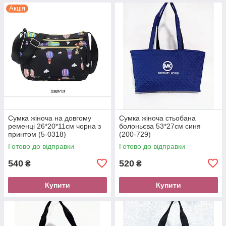
Акція
Сумка жіноча на довгому
Сумка жіноча стьобана
ременці 26*20*11см чорна з
болоньєва 53*27см синя
принтом (5-0318)
(200-729)
Готово до відправки
Готово до відправки
540
520
₴
₴
Купити
Купити