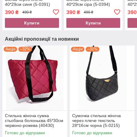
40*29см синя (5-0391)
40*29см сіра (5-0394)
40*2
390
390
390
₴
₴
490 ₴
490 ₴
Купити
Купити
Акційні пропозиції та новинки
Акція
–32%
Акція
–31%
Стильна жіноча сумка
Сумочка стильна жіноча
стьобана болоньєва 45*30см
через плече текстиль
червоно-рожева (40430)
28*16см чорна (5-0215)
Готово до відправки
Готово до відправки