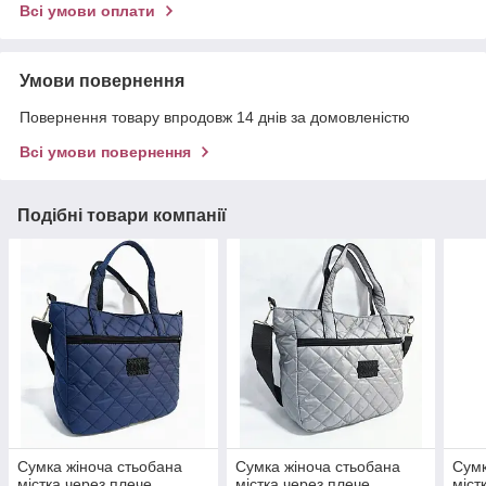
Всі умови оплати
Умови повернення
Повернення товару впродовж 14 днів за домовленістю
Всі умови повернення
Подібні товари компанії
Сумка жіноча стьобана
Сумка жіноча стьобана
Сумк
містка через плече
містка через плече
міст