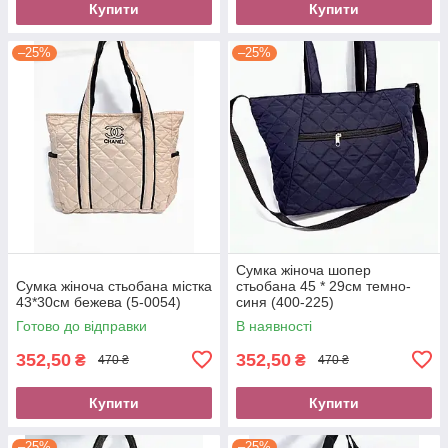
Купити
Купити
–25%
–25%
Сумка жіноча шопер
Сумка жіноча стьобана містка
стьобана 45 * 29см темно-
43*30см бежева (5-0054)
синя (400-225)
Готово до відправки
В наявності
352,50
352,50
₴
₴
470 ₴
470 ₴
Купити
Купити
–25%
–25%