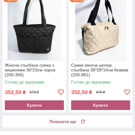
Жіноча стьобана сумка з
Сумка жіноча шопер
кишенями 36*23см чорна
стьобана 38*28*14см бєжева
(200-366)
(200-861)
Готово до відправки
Готово до відправки
352,50
352,50
₴
₴
470 ₴
470 ₴
Купити
Купити
Показати ще