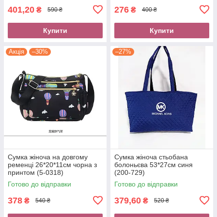
401,20
276
₴
₴
590 ₴
400 ₴
Купити
Купити
Акція
–30%
–27%
Сумка жіноча на довгому
Сумка жіноча стьобана
ременці 26*20*11см чорна з
болоньєва 53*27см синя
принтом (5-0318)
(200-729)
Готово до відправки
Готово до відправки
378
379,60
₴
₴
540 ₴
520 ₴