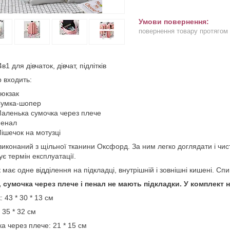
повернення товару протягом
в1 для дівчаток, дівчат, підлітків
р входить:
юкзак
умка-шопер
аленька сумочка через плече
енал
ішечок на мотузці
виконаний з щільної тканини Оксфорд. За ним легко доглядати і чист
ує термін експлуатації.
 має одне відділення на підкладці, внутрішній і зовнішні кишені. 
 сумочка через плече і пенал не мають підкладки. У комплект 
: 43 * 30 * 13 см
 35 * 32 см
а через плече: 21 * 15 см