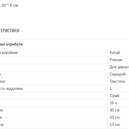
 20 * 6 см
ТЕРИСТИКИ
ні атрибути
а виробник
Китай
Рюкзак
Для дівчат
р
Середній
іал
Текстиль
сть відділень
1
Сірий
16 л
на
30 см
а
43 см
на
13 см