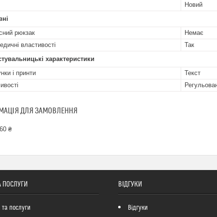
Новий
вні
сний рюкзак
Немає
едичні властивості
Так
стувальницькі характеристики
нки і принти
Текст
ивості
Регульова
МАЦІЯ ДЛЯ ЗАМОВЛЕННЯ
60 ₴
А ПОСЛУГИ
ВІДГУКИ
 та послуги
Відгуки